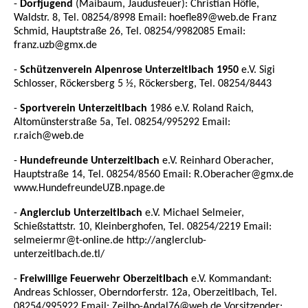
-
Dorfjugend
(Maibaum, Jaudusfeuer): Christian Höfle,
Waldstr. 8, Tel. 08254/8998 Email: hoefle89@web.de Franz
Schmid, Hauptstraße 26, Tel. 08254/9982085 Email:
franz.uzb@gmx.de
-
Schützenverein Alpenrose Unterzeitlbach 1950
e.V. Sigi
Schlosser, Röckersberg 5 ½, Röckersberg, Tel. 08254/8443
-
Sportverein Unterzeitlbach
1986 e.V. Roland Raich,
Altomünsterstraße 5a, Tel. 08254/995292 Email:
r.raich@web.de
-
Hundefreunde Unterzeitlbach
e.V. Reinhard Oberacher,
Hauptstraße 14, Tel. 08254/8560 Email: R.Oberacher@gmx.de
www.HundefreundeUZB.npage.de
-
Anglerclub Unterzeitlbach
e.V. Michael Selmeier,
Schießstattstr. 10, Kleinberghofen, Tel. 08254/2219 Email:
selmeiermr@t-online.de http://anglerclub-
unterzeitlbach.de.tl/
-
Freiwillige Feuerwehr Oberzeitlbach
e.V. Kommandant:
Andreas Schlosser, Oberndorferstr. 12a, Oberzeitlbach, Tel.
08254/995922 Email: Zeilbo-Andal76@web.de Vorsitzender: