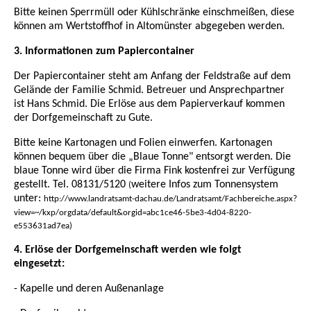
Bitte keinen Sperrmüll oder Kühlschränke einschmeißen, diese
können am Wertstoffhof in Altomünster abgegeben werden.
3. Informationen zum Papiercontainer
Der Papiercontainer steht am Anfang der Feldstraße auf dem
Gelände der Familie Schmid. Betreuer und Ansprechpartner
ist Hans Schmid. Die Erlöse aus dem Papierverkauf kommen
der Dorfgemeinschaft zu Gute.
Bitte keine Kartonagen und Folien einwerfen. Kartonagen
können bequem über die „Blaue Tonne" entsorgt werden. Die
blaue Tonne wird über die Firma Fink kostenfrei zur Verfügung
gestellt. Tel. 08131/5120
weitere Infos zum Tonnensystem
(
unter:
http://www.landratsamt-dachau.de/Landratsamt/Fachbereiche.aspx?
view=~/kxp/orgdata/default&orgid=abc1ce46-5be3-4d04-8220-
e553631ad7ea)
4. Erlöse der Dorfgemeinschaft werden wie folgt
eingesetzt:
- Kapelle und deren Außenanlage