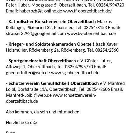
Peter Huber, Moosgasse 5, Oberzeitlbach, Tel. 08254/994720
Email: huberozb@t-online.de www.ff-oberzeitlbach.de/
-
Katholischer Burschenverein Oberzeitlbach
Markus
Kolbinger, Plixenried 32, Plixenried, Tel. 08254/8153 Email:
strasser3292@googlemail.com www.bv-oberzeitlbach.de
-
Krieger- und Soldatenkameraden Oberzeitlbach
Xaver
Holzmüller, Röckersberg 2a, Röckersberg, Tel. 08254/2560
-
Sportgemeinschaft Oberzeitlbach
e.V. Günter Lutter,
Altoweg 1, Oberzeitlbach, Tel. 08254/995770 Email:
guenterlutter@web.de www.sg-oberzeitlbach.de
-
Schützenverein Gemütlichkeit Oberzeitlbach
e.V. Manfred
Loibl, Dorfstraße 11A, Oberzeitlbach, Tel. 08254/2606 Email:
Manfred-Loibl@web.de www.schuetzenverein-
oberzeitlbach.de
Also kommen, da sein und mitmachen
Herzliche Grüße